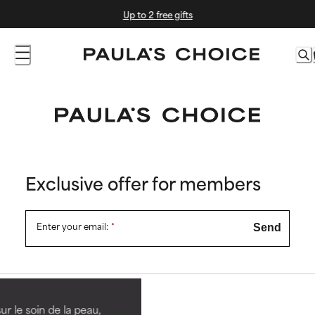
Skip
Up to 2 free gifts
to
Content
Exclusive offer for members
Enter your email:
*
Send
ur le soin de la peau,