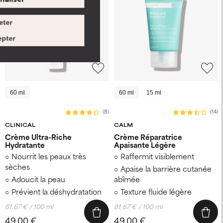
eter
pter
60 ml
60 ml
15 ml
(8)
(14)
CLINICAL
CALM
Crème Ultra-Riche
Crème Réparatrice
Hydratante
Apaisante Légère
Nourrit les peaux très
Raffermit visiblement
sèches
Apaise la barrière cutanée
Adoucit la peau
abîmée
Prévient la déshydratation
Texture fluide légère
81,67 € / 100 ml
81,67 € / 100 ml
49,00 €
49,00 €