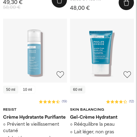
49,30 €
58,00 €
48,00 €
50 ml
10 ml
60 ml
(19)
(12)
RESIST
SKIN BALANCING
Crème Hydratante Purifiante
Gel-Crème Hydratant
Prévient le vieillissement
Rééquilibre la peau
cutané
Lait léger, non gras