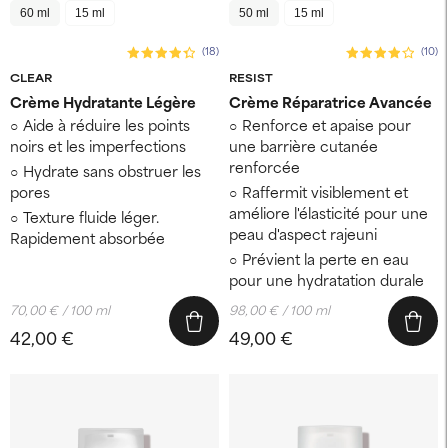
60 ml
15 ml
50 ml
15 ml
(18)
(10)
CLEAR
RESIST
Crème Hydratante Légère
Crème Réparatrice Avancée
Aide à réduire les points
Renforce et apaise pour
noirs et les imperfections
une barrière cutanée
renforcée
Hydrate sans obstruer les
pores
Raffermit visiblement et
améliore l'élasticité pour une
Texture fluide léger.
peau d'aspect rajeuni
Rapidement absorbée
Prévient la perte en eau
pour une hydratation durale
70,00 € / 100 ml
98,00 € / 100 ml
42,00 €
49,00 €