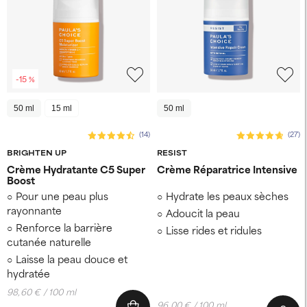
-15 %
50 ml
15 ml
50 ml
(14)
(27)
BRIGHTEN UP
RESIST
Crème Hydratante C5 Super
Crème Réparatrice Intensive
Boost
Pour une peau plus
Hydrate les peaux sèches
rayonnante
Adoucit la peau
Renforce la barrière
Lisse rides et ridules
cutanée naturelle
Laisse la peau douce et
hydratée
98,60 € / 100 ml
96,00 € / 100 ml