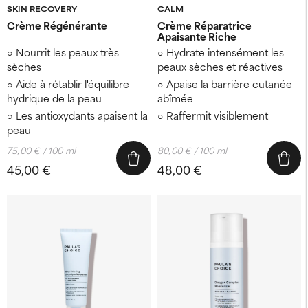
SKIN RECOVERY
CALM
Crème Régénérante
Crème Réparatrice
Apaisante Riche
Nourrit les peaux très
Hydrate intensément les
sèches
peaux sèches et réactives
Aide à rétablir l'équilibre
Apaise la barrière cutanée
hydrique de la peau
abîmée
Les antioxydants apaisent la
Raffermit visiblement
peau
75,00 € / 100 ml
80,00 € / 100 ml
45,00 €
48,00 €