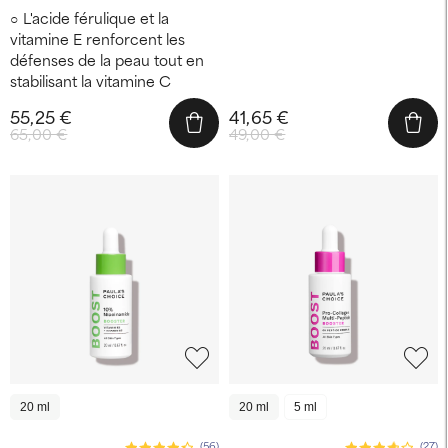
L'acide férulique et la
vitamine E renforcent les
défenses de la peau tout en
stabilisant la vitamine C
55,25 €
41,65 €
65,00 €
49,00 €
20 ml
20 ml
5 ml
(56)
(27)