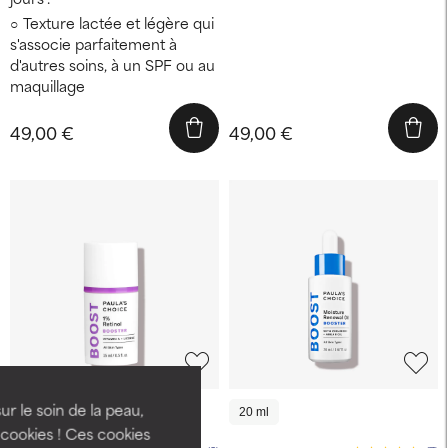
Texture lactée et légère qui
s'associe parfaitement à
d'autres soins, à un SPF ou au
maquillage
49,00 €
49,00 €
ur le soin de la peau,
15 ml
20 ml
cookies ! Ces cookies