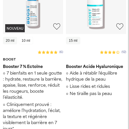
NOUVEAU
20 ml
10 ml
15 ml
(6)
(12)
BOOST
Booster 7 % Ectoïne
Booster Acide Hyaluronique
7 bienfaits en 1 seule goutte
Aide à rétablir l'équilibre
: hydrate, restaure la barrière,
hydrique de la peau
apaise, lisse, renforce, réduit
Lisse rides et ridules
les rougeurs, booste
Ne tiraille pas la peau
l’élasticité.
Cliniquement prouvé :
améliore l’hydratation, l’éclat,
la texture et régénère
visiblement la barrière en 7
jours*.