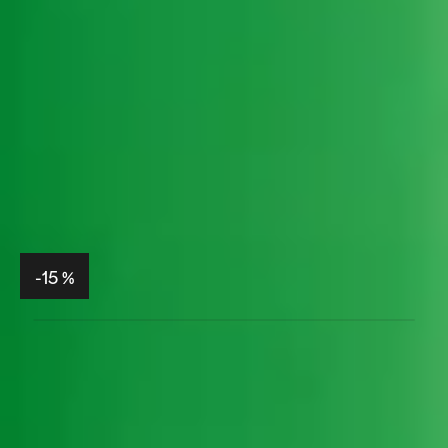
-15 %