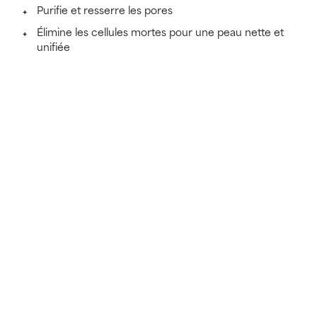
Purifie et resserre les pores
Élimine les cellules mortes pour une peau nette et
unifiée
En savoir plus
Avant
Après 4 semaines
Action cliniquement prouvée sur les pores et le