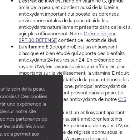
L’
extrait de kiwi
est riche en vitamine C, grande
amie de la peau, et contient aussi de la lutéine,
antioxydant important qui booste les défenses
environnementales de la peau et aide les
antixoydants naturellement présents dans celle-ci à
agir plus efficacement. Notre
Crème de jour
SPF 30 DEFENSE
contient de l’extrait de kiwi.
La
vitamine E
(tocophérol) est un antioxydant
classique et bien étudié qui apporte des bienfaits
antioxydants 24 heures sur 24. En présence de
rayons UVA, les rayons solaires aux effets les plus
importants sur le vieillissement, la vitamine E réduit
les sous-produits oxydatifs de la peau et booste les
bénéfices du glutathione, principal antioxydant de
ur le soin de la peau,
l’organisme, également présent dans la peau. Le
cookies ! Ces cookies
tocophérol est l’un des antioxydants de notre
C15
tir une expérience la
Super BOOSTER
.
ble sur notre site
La
racine de réglisse
est un antioxydant apaisant
vec nos partenaires de
pour la peau qui aide aussi à améliorer les teints
ternes et irréguliers. En présence de rayons UV, un
 les publicités à vos
composé de la racine de réglisse connu sous le
us, cela permet aux
nom de licochalcone A apaise la tornade