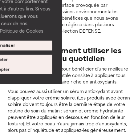
ser votre comportement
d’inflammation en surface provoquée par
t à d'autres fins. Si vous
l’exposition aux agressions environnementales.
cluerons que vous
C’est pour tous ces bénéfices que nous avons
 ceux de nos
ajouté de la racine de réglisse dans plusieurs
Politique de Cookies
produits de notre collection DEFENSE.
naliser
Quand et comment utiliser les
antioxydants au quotidien
eter
Le moyen le plus simple pour bénéficier d’une meilleure
pter
protection environnementale consiste à appliquer tous
les matins une crème solaire riche en antioxydants.
Vous pouvez aussi utiliser un sérum antioxydant avant
d’appliquer votre crème solaire. (Les produits avec écran
solaire doivent toujours être la dernière étape de votre
routine de soin du matin : sérum et crème hydratante
peuvent être appliqués en dessous en fonction de leur
texture). Et votre peau n’aura jamais trop d’antioxydants,
alors pas d’inquiétude et appliquez-les généreusement.