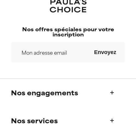
Nos offres spéciales pour votre
inscription
Envoyez
Nos engagements
Qui sommes-nous?
Nos services
Découvrez l’histoire de Paula
Notre Comité Scientifique