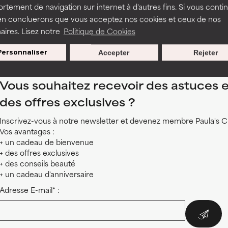
ciences
, janvier 2015, pages 68-90 ; et juin 2013, pages 12222-12
tement de navigation sur internet à d'autres fins. Si vous conti
 2014, pages 7-12
en concluerons que vous acceptez nos cookies et ceux de nos
 ligne
aires. Lisez notre
Politique de Cookies
219
ereology, and Leprology
, supplément de juin 2012, pages S9-S14
Personnaliser
Accepter
Rejeter
Vous souhaitez recevoir des astuces e
des offres exclusives ?
Inscrivez-vous à notre newsletter et devenez membre Paula's C
Vos avantages :
+ un cadeau de bienvenue
+ des offres exclusives
+ des conseils beauté
+ un cadeau d'anniversaire
Adresse E-mail* :