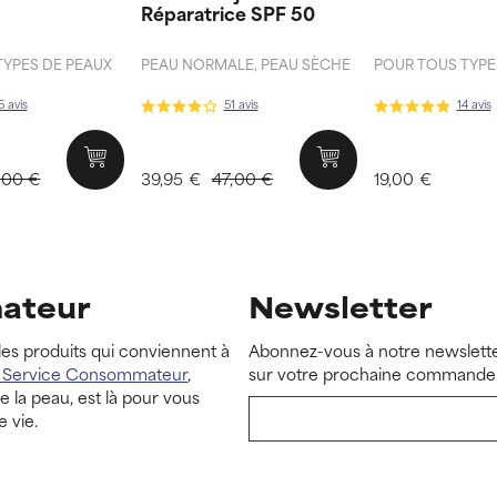
Réparatrice SPF 50
TYPES DE PEAUX
PEAU NORMALE, PEAU SÈCHE
POUR TOUS TYPE
5 avis
51 avis
14 avis
,00 €
39,95 €
47,00 €
19,00 €
ateur
Newsletter
les produits qui conviennent à
Abonnez-vous à notre newslette
u Service Consommateur
,
sur votre prochaine commande 
 la peau, est là pour vous
e vie.