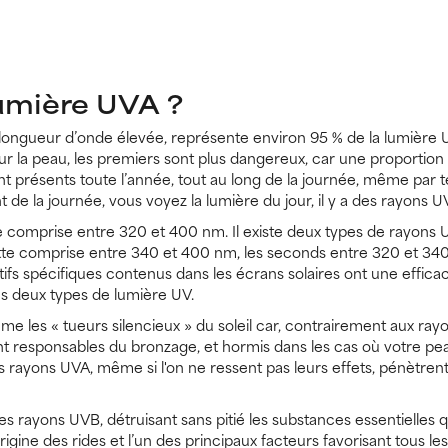
lumière UVA ?
 longueur d’onde élevée, représente environ 95 % de la lumière U
la peau, les premiers sont plus dangereux, car une proportion
s sont présents toute l’année, tout au long de la journée, même pa
nt de la journée, vous voyez la lumière du jour, il y a des rayons U
comprise entre 320 et 400 nm. Il existe deux types de rayons UV
tte comprise entre 340 et 400 nm, les seconds entre 320 et 34
ifs spécifiques contenus dans les écrans solaires ont une efficaci
es deux types de lumière UV.
les « tueurs silencieux » du soleil car, contrairement aux rayon
 sont responsables du bronzage, et hormis dans les cas où votre 
s rayons UVA, même si l'on ne ressent pas leurs effets, pénètre
s rayons UVB, détruisant sans pitié les substances essentielles 
l'origine des rides et l’un des principaux facteurs favorisant tous 