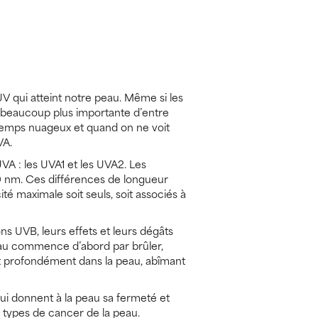
V qui atteint notre peau. Même si les
 beaucoup plus importante d’entre
r temps nuageux et quand on ne voit
VA.
A : les UVA1 et les UVA2. Les
0 nm. Ces différences de longueur
té maximale soit seuls, soit associés à
s UVB, leurs effets et leurs dégâts
peau commence d’abord par brûler,
nt profondément dans la peau, abîmant
qui donnent à la peau sa fermeté et
les types de cancer de la peau.