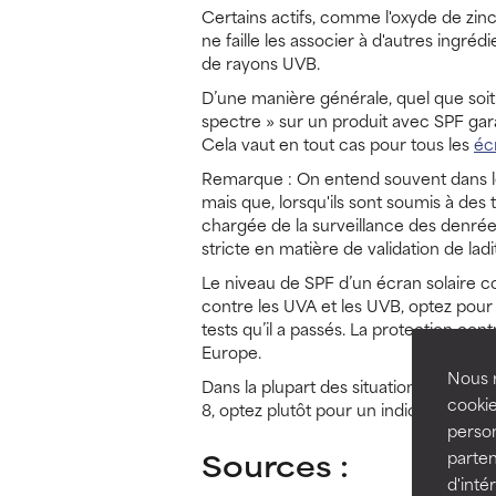
Certains actifs, comme l'oxyde de zinc
ne faille les associer à d'autres ingr
de rayons UVB.
D’une manière générale, quel que soit
spectre » sur un produit avec SPF gara
Cela vaut en tout cas pour tous les
éc
Remarque : On entend souvent dans les
mais que, lorsqu'ils sont soumis à des 
chargée de la surveillance des denrées
stricte en matière de validation de l
Le niveau de SPF d’un écran solaire c
contre les UVA et les UVB, optez pour u
tests qu’il a passés. La protection con
Europe.
Nous r
Dans la plupart des situations, un SPF
cookie
8, optez plutôt pour un indice 50 ou pl
person
Sources :
parten
d'inté