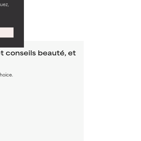
248
nuez,
t conseils beauté, et
hoice.