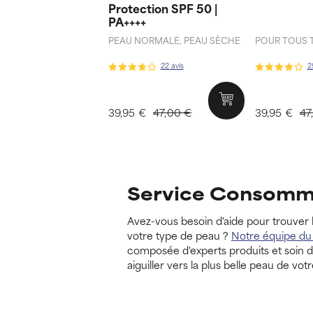
Protection SPF 50 |
PA++++
PEAU NORMALE, PEAU SÈCHE
POUR TOUS 
22 avis
2
39,95 €
47,00 €
39,95 €
47
Service Consomm
Avez-vous besoin d'aide pour trouver 
votre type de peau ?
Notre équipe d
composée d'experts produits et soin de
aiguiller vers la plus belle peau de votr