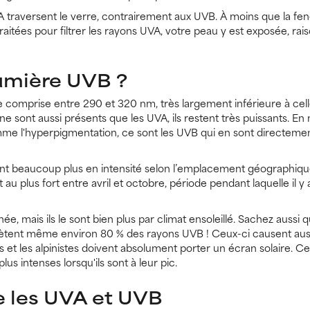
 traversent le verre, contrairement aux UVB. À moins que la fenê
aitées pour filtrer les rayons UVA, votre peau y est exposée, rais
lumière UVB ?
 comprise entre 290 et 320 nm, très largement inférieure à cel
e sont aussi présents que les UVA, ils restent très puissants. En
me l'hyperpigmentation, ce sont les UVB qui en sont directemen
nt beaucoup plus en intensité selon l’emplacement géographique
 au plus fort entre avril et octobre, période pendant laquelle il y
e, mais ils le sont bien plus par climat ensoleillé. Sachez aussi qu
ètent même environ 80 % des rayons UVB ! Ceux-ci causent aussi
rs et les alpinistes doivent absolument porter un écran solaire. 
us intenses lorsqu'ils sont à leur pic.
e les UVA et UVB