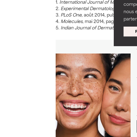
1.
International Journal of Molecular S
compor
2.
Experimental Dermatology
, octobre
nous 
3.
PLoS One
, août 2014, publication en
parten
4.
Molecules
, mai 2014, pages 6202-6
5.
Indian Journal of Dermatology, Ven