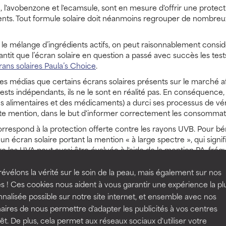
, l'avobenzone et l'ecamsule, sont en mesure d'offrir une protec
édients. Tout formule solaire doit néanmoins regrouper de nombre
 le mélange d’ingrédients actifs, on peut raisonnablement consid
ntit que l’écran solaire en question a passé avec succès les test
rans solaires Paula’s Choice
.
 médias que certains écrans solaires présents sur le marché aff
tests indépendants, ils ne le sont en réalité pas. En conséquence
 alimentaires et des médicaments) a durci ses processus de vérif
adite mention, dans le but d'informer correctement les consommat
orrespond à la protection offerte contre les rayons UVB. Pour bé
n écran solaire portant la mention « à large spectre », qui signifi
tre les UVA peut aussi être évaluée à l'aide de la mention PA, fré
évélons la vérité sur le soin de la peau, mais également sur nos
 30 sera suffisant, mais si vous passez beaucoup de temps dehors
s ! Ces cookies nous aident à vous garantir une expérience la pl
us.
nalisée possible sur notre site internet, et ensemble avec nos
aires de nous permettre d'adapter les publicités à vos centres
rêt. De plus, cela permet aux réseaux sociaux d'utiliser votre