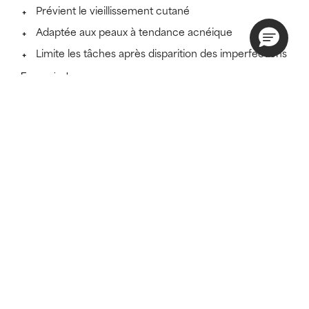
Prévient le vieillissement cutané
Adaptée aux peaux à tendance acnéique
Limite les tâches après disparition des imperfections
En savoir plus
SKINCARE THAT KEEPS ITS PROMISES
Découvrez si ce soin est fait
pour vous.
Un soin sera toujours plus efficace s'il est adapté à
votre type de peau.
FAITES LE TEST