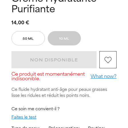
Purifiante
14,00 €
50 ML
10 ML
NON DISPONIBLE
Ce produit est momentanément
What now?
indisponible.
Ce fluide hydratant anti-âge pour peaux grasses
lisse les ridules et réduit les points noirs.
Ce soin me convient-il ?
Faites le test
Type de peau:
Préoccupation:
Routine: