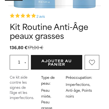
2 avis
Kit Routine Anti-Âge
peaux grasses
136,80 €
171,00 €
AJOUTER AU
+
PANIER
Ce kit aide
Type de
Préoccupation:
contre les
peau:
Imperfections,
signes de
Peau
Anti-âge, Points
l'âge et les
mixte,
noirs
imperfections.
Peau
grasse