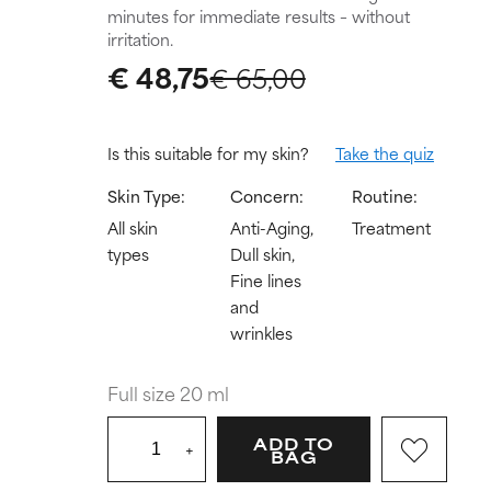
minutes for immediate results – without
irritation.
€ 48,75
€ 65,00
Is this suitable for my skin?
Take the quiz
Skin Type:
Concern:
Routine:
All skin
Anti-Aging,
Treatment
types
Dull skin,
Fine lines
and
wrinkles
Full size 20 ml
ADD TO
+
BAG