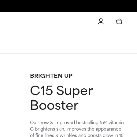
BRIGHTEN UP
C15 Super
Booster
Our new & improved bestselling 15% vitamin
C brightens skin, improves the appearance
of fine lines & wrinkles and boosts glow in 15