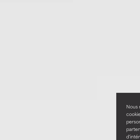
Nous r
cookie
person
parten
d'inté