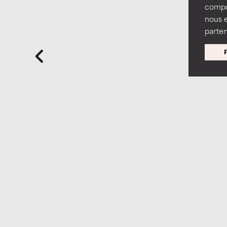
compor
nous 
parten