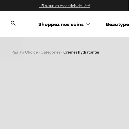
-15 % sur les essentiels de l’été
Shoppez nos soins
Beautype
Paula's Choice
Catégories
Crèmes hydratantes