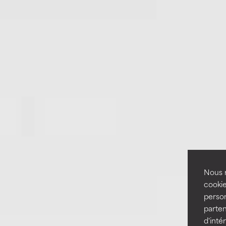
Nous r
cookie
person
parten
d'inté