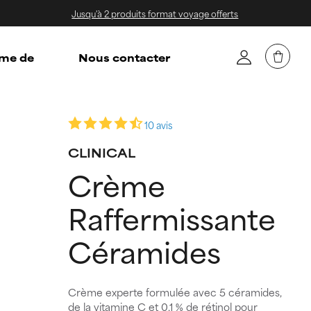
Jusqu'à 2 produits format voyage offerts
me de
Nous contacter
10 avis
CLINICAL
Crème
Raffermissante
Céramides
Crème experte formulée avec 5 céramides,
de la vitamine C et 0,1 % de rétinol pour