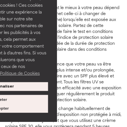
cookies ! Ces cookies
Trouver le SPF qui convient le mieux à votre peau dépend
tir une expérience la
avant tout du temps que met celle-ci à changer de
ble sur notre site
couleur (rouge, hâlée, brune) lorsqu’elle est exposée aux
rayons UV sans protection solaire. Partez de cette
vec nos partenaires de
estimation chiffrée (évitez de faire le test en conditions
 les publicités à vos
réelles) et multipliez-la par l'indice de protection solaire
us, cela permet aux
pour avoir une première idée de la durée de protection
ser votre comportement
offerte par votre crème solaire dans des conditions
t à d'autres fins. Si vous
normales.
cluerons que vous
Lorsque vous savez à l’avance que votre peau va être
 ceux de nos
exposée aux UV de façon plus intense et/ou prolongée,
Politique de Cookies
choisissez une crème solaire avec un SPF plus élevé et
réappliquez-la fréquemment. Tous les filtres UV se
naliser
décomposent et perdent en efficacité avec une exposition
continue au soleil. Réappliquer régulièrement le produit
permet de maintenir la protection solaire.
eter
Par exemple, si votre peau change habituellement de
pter
couleur après 10 minutes d’exposition non protégée à midi,
en juin, dans votre jardin, et que vous utilisez une crème
solaire SPF 30, elle vous protègera pendant 5 heures