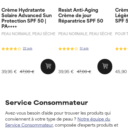
Crème Hydratante
Resist Anti-Aging
Crèm
Solaire Advanced Sun
Crème de jour
Légèr
Protection SPF 50 |
Réparatrice SPF 50
SPF 
PA++++
PEAU NORMALE, PEAU SÈCHE
PEAU NORMALE, PEAU SÈCHE
POUR 
22 avis
51 avis
39,95 €
39,95 €
45,90
47,00 €
47,00 €
Service Consommateur
Avez-vous besoin d'aide pour trouver les produits qui
conviennent à votre type de peau ?
Notre équipe du
Service Consommateur
, composée d'experts produits et