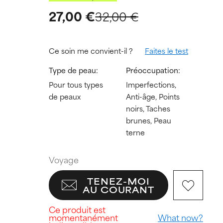
27,00 €
32,00 €
Ce soin me convient-il ?
Faites le test
Type de peau:
Préoccupation:
Pour tous types
Imperfections,
de peaux
Anti-âge, Points
noirs, Taches
brunes, Peau
terne
Voyage
TENEZ-MOI
AU COURANT
Ce produit est
momentanément
What now?