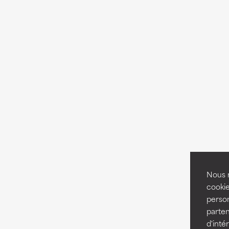
Nous r
cookie
person
parten
d'inté