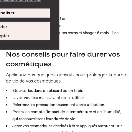
SOINS
Nettoyants visage : 1 an
naliser
Lotions toniques : 6 mois - 1 an
Exfoliants AHA et BHA : 1 an
eter
Crèmes hydratantes et sérums corps et visage : 6 mois - 1 an
pter
Baumes à lèvres : 1 an
Nos conseils pour faire durer vos
cosmétiques
Appliquez ces quelques conseils pour prolonger la durée
de vie de vos cosmétiques.
Stockez-les dans un placard ou un tiroir.
Lavez-vous les mains avant de les utiliser.
Refermez-les précautionneusement après utilisation.
Prenez en compte l'impact de la température et de l'humidité,
qui raccourcissent leur durée de vie.
Jetez vos cosmétiques destinés à être appliqués autour ou sur