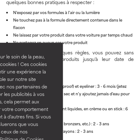
quelques bonnes pratiques à respecter :
N'exposez par vos formules à l'air ou la lumière
Ne touchez pas à la formule directement contenue dans le
flacon
Ne laissez par votre produit dans votre voiture par temps chaud
Ne partagez en aucun cas votre produit
Si vous suivez ces quelques règles, vous pouvez sans
ur le soin de la peau,
problème utiliser vos produits jusqu'à leur date de
cookies ! Ces cookies
péremption.
tir une expérience la
MAQUILLAGE
ble sur notre site
vec nos partenaires de
Mascara (normal ou waterproof) et eyeliner : 3 - 6 mois (jetez
 les publicités à vos
votre mascara dès qu'il est sec et n'y ajoutez jamais d'eau pour
us, cela permet aux
prolonger sa durée de vie)
ser votre comportement
Anti-cernes et fonds de teint liquides, en crème ou en stick : 6
t à d'autres fins. Si vous
mois - 1 an
cluerons que vous
Produits en poudre (blush, bronzers, etc.) : 2 - 3 ans
 ceux de nos
Rouges à lèvres, gloss et crayons : 2 - 3 ans
Politique de Cookies