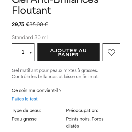
Floutant
29,75 €
35,00 €
Standard 30 ml
AJOUTER AU
+
PANIER
Gel matifiant pour peaux mixtes à grasses.
Contrôle les brillances et laisse un fini mat.
Ce soin me convient-il ?
Faites le test
Type de peau:
Préoccupation:
Peau grasse
Points noirs, Pores
dilatés