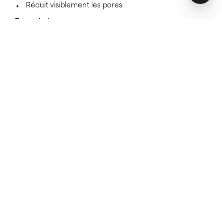
Réduit visiblement les pores
En savoir plus
SKINCARE THAT KEEPS ITS PROMISES
Découvrez si ce soin est fait
pour vous.
Un soin sera toujours plus efficace s'il est adapté à
votre type de peau.
FAITES LE TEST