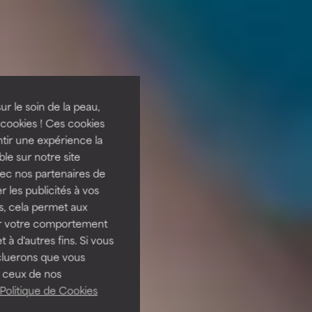
ur le soin de la peau,
cookies ! Ces cookies
tir une expérience la
ble sur notre site
vec nos partenaires de
 les publicités à vos
us, cela permet aux
ser votre comportement
t à d'autres fins. Si vous
cluerons que vous
 ceux de nos
Politique de Cookies