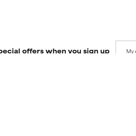
pecial offers when you sign up
Our
Our ser
commitments
Product queri