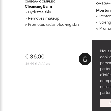
OMEGA+ COMPLEX
OMEGA+
Cleansing Balm
Moisturi
Hydrates skin
Restor
Removes makeup
Streng
Promotes radiant-looking skin
Promot
Nous r
€ 36,00
€ 48,
cookie
person
34,95 € / 100 ml
96,00 € /
parten
d'inté
compor
nous 
parten