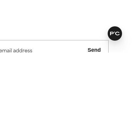
Send
vices
Find out more
es
Find your routine