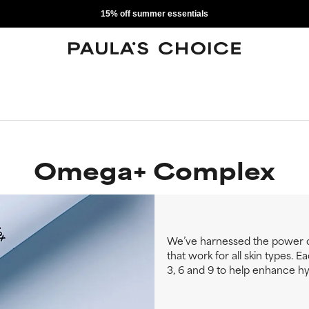
15% off summer essentials
Omega+ Complex
We’ve harnessed the power of
that work for all skin types.
3, 6 and 9 to help enhance hyd