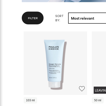
SORT
FILTER
BY:
LEAVI
103 ml
50 ml