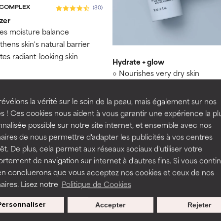
 COMPLEX
(80)
zer
es moisture balance
thens skin's natural barrier
es radiant-looking skin
Hydrate + glow
Nourishes very dry skin
Restores moisture balance
Strengthens skin's natural bar
évélons la vérité sur le soin de la peau, mais également sur nos
00
s ! Ces cookies nous aident à vous garantir une expérience la pl
€ 104,00
nalisée possible sur notre site internet, et ensemble avec nos
 100 ml
aires de nous permettre d'adapter les publicités à vos centres
rêt. De plus, cela permet aux réseaux sociaux d'utiliser votre
tement de navigation sur internet à d'autres fins. Si vous conti
Showing 1 - 3 of 3 Results
en concluerons que vous acceptez nos cookies et ceux de nos
aires. Lisez notre
Politique de Cookies
Personnaliser
Accepter
Rejeter