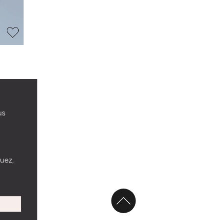
rier
us
nuez,