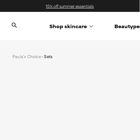
15% off summer essentials
Shop skincare
Beautype
Paula's Choice
Sets