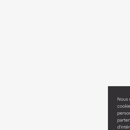
Nous r
cookie
person
parten
d'inté