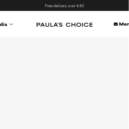
Free delivery over €40
Mem
dia