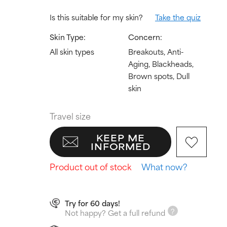
Is this suitable for my skin?
Take the quiz
Skin Type:
Concern:
All skin types
Breakouts, Anti-
Aging, Blackheads,
Brown spots, Dull
skin
Travel size
KEEP ME
INFORMED
Product out of stock
What now?
Try for 60 days!
Not happy? Get a full refund