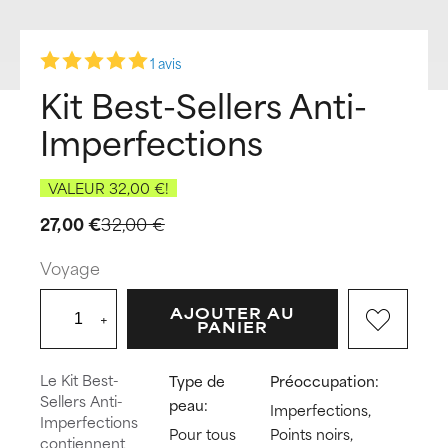
1 avis
Kit Best-Sellers Anti-
Imperfections
VALEUR 32,00 €!
27,00 €
32,00 €
Voyage
AJOUTER AU
+
PANIER
Le Kit Best-
Type de
Préoccupation:
Sellers Anti-
peau:
Imperfections,
Imperfections
Pour tous
Points noirs,
contiennent