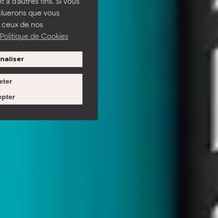
t à d'autres fins. Si vous
cluerons que vous
 ceux de nos
Politique de Cookies
naliser
eter
pter