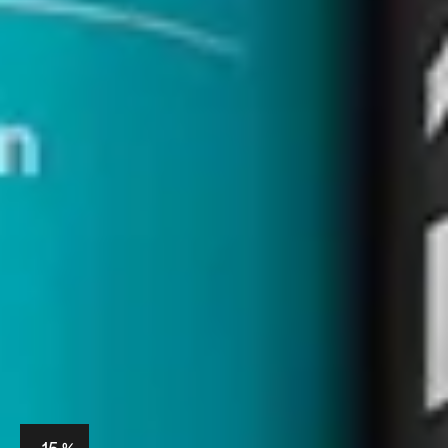
-15 %