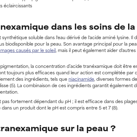
s éclaircissants
ranexamique dans les soins de la
synthétique soluble dans l'eau dérivé de l'acide aminé lysine. Il d
e plus biodisponible pour la peau. Son avantage principal pour la p
ages causés par le soleil
, mais il peut également aider d'autre
pigmentation, la concentration d’acide tranéxamique doit être en
nt toujours plus efficaces quand leur action est complétée par d’a
lement des ingrédients, tels que
niacinamide
, diverses formes d
glisse (5). La combinaison de ces ingrédients garantit également 
entation.
 pas fortement dépendant du pH ; il est efficace dans des plage
é dans un produit dont le pH est compris entre 5 et 7 (8).
ranexamique sur la peau ?