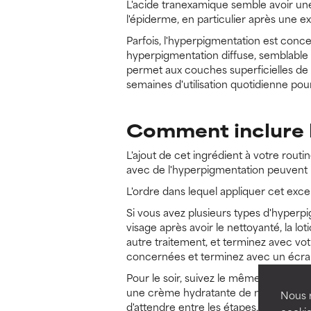
L'acide tranexamique semble avoir une 
l'épiderme, en particulier après une e
Parfois, l'hyperpigmentation est conce
hyperpigmentation diffuse, semblable 
permet aux couches superficielles de la
semaines d'utilisation quotidienne pour 
Comment inclure l
L'ajout de cet ingrédient à votre routi
avec de l'hyperpigmentation peuvent l
L'ordre dans lequel appliquer cet excel
Si vous avez plusieurs types d'hyperp
visage après avoir le nettoyanté, la lo
autre traitement, et terminez avec vot
concernées et terminez avec un écran
Pour le soir, suivez le même ordre, en 
une crème hydratante de nuit. Pour un
Nous r
d'attendre entre les étapes, mais veill