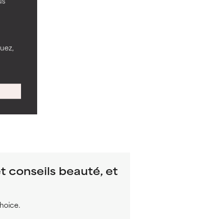
us
nuez,
t conseils beauté, et
hoice.