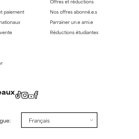
Offres et réductions
t paiement
Nos offres abonné.e.s
rnationaux
Parrainer un.e ami.e
 vente
Réductions étudiantes
er
eaux
ngue: