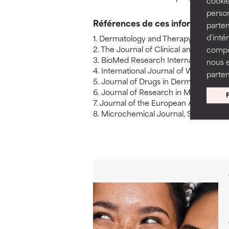
cookie
person
Références de ces informations
parten
d'inté
1. Dermatology and Therapy, Septembe
2. The Journal of Clinical and Aesthe
compor
3. BioMed Research International, No
nous 
4. International Journal of Women’s 
parten
5. Journal of Drugs in Dermatology, 
6. Journal of Research in Medical Sci
7. Journal of the European Academy 
8. Microchemical Journal, September