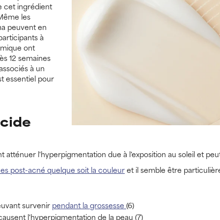
e cet ingrédient
 Même les
a peuvent en
participants à
xamique ont
rès 12 semaines
t associés à un
st essentiel pour
acide
t atténuer l'hyperpigmentation due à l'exposition au soleil et pe
s post-acné quelque soit la couleur
et il semble être particuli
euvant survenir
pendant la grossesse
(6)
causent l'hyperpigmentation de la peau (7)