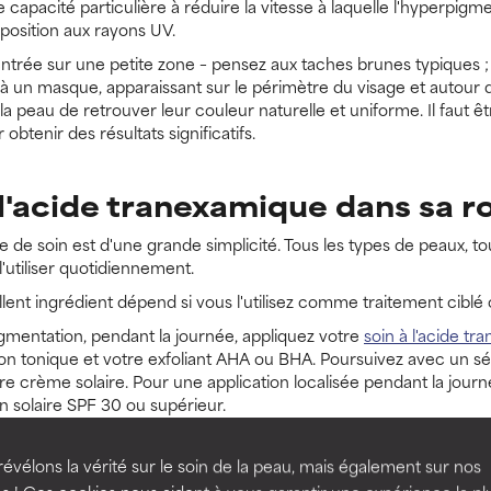
capacité particulière à réduire la vitesse à laquelle l'hyperpigm
xposition aux rayons UV.
ntrée sur une petite zone – pensez aux taches brunes typiques ; o
à un masque, apparaissant sur le périmètre du visage et autour 
 peau de retrouver leur couleur naturelle et uniforme. Il faut êt
obtenir des résultats significatifs.
'acide tranexamique dans sa ro
ne de soin est d'une grande simplicité. Tous les types de peaux, to
'utiliser quotidiennement.
lent ingrédient dépend si vous l'utilisez comme traitement ciblé 
igmentation, pendant la journée, appliquez votre
soin à l'acide t
tion tonique et votre exfoliant AHA ou BHA. Poursuivez avec un sér
re crème solaire. Pour une application localisée pendant la journ
 solaire SPF 30 ou supérieur.
appliquant sur tout le visage et en suivant avec d'autres soins de
e application localisée, tamponnez et terminez avec votre crèm
évélons la vérité sur le soin de la peau, mais également sur nos
ez à concentrerr autant que possible le produit à l'acide tranexa