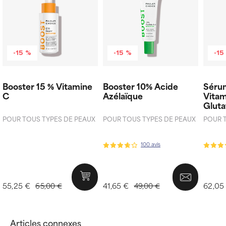
-15 %
-15 %
-15
Booster 15 % Vitamine
Booster 10% Acide
Séru
C
Azélaïque
Vitam
Gluta
POUR TOUS TYPES DE PEAUX
POUR TOUS TYPES DE PEAUX
POUR 
100 avis
55,25 €
41,65 €
62,05
65,00 €
49,00 €
Articles connexes