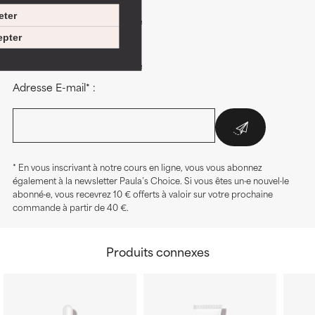
Vos avantages :
eter
+ un cadeau de bienvenue
+ des offres exclusives
pter
+ des conseils beauté
+ un cadeau d'anniversaire
Adresse E-mail* :
* En vous inscrivant à notre cours en ligne, vous vous abonnez
également à la newsletter Paula’s Choice. Si vous êtes un·e nouvel·le
abonné·e, vous recevrez 10 € offerts à valoir sur votre prochaine
commande à partir de 40 €.
Produits connexes