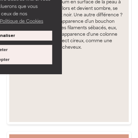
est l’exposition du sébum en surface de la peau à
cluerons que vous
l’oxygène : il s’oxyde alors et devient sombre, se
 ceux de nos
transformant en point noir. Une autre différence ?
Politique de Cookies
Les points noirs ont l’apparence d’un bouchon
lorsqu’on les extrait. Les filaments sébacés, eux,
prennent davantage l'apparence d'une colonne
naliser
de sébum fluide d'aspect cireux, comme une
minuscule mèche de cheveux.
eter
pter